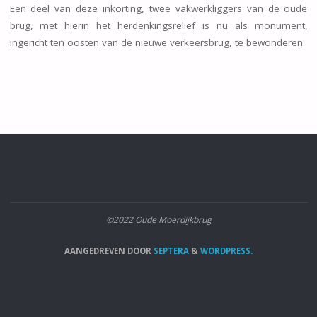
Een deel van deze inkorting, twee vakwerkliggers van de oude
brug, met hierin het herdenkingsreliëf is nu als monument,
ingericht ten oosten van de nieuwe verkeersbrug, te bewonderen.
©2022 Oude Moerdijkbrug
AANGEDREVEN DOOR
SEPTERA
&
WORDPRESS.