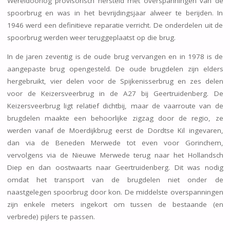
Wereldoorlog provisorisch hersteld met overspanningen van de
spoorbrug en was in het bevrijdingsjaar alweer te berijden. In
1946 werd een definitieve reparatie verricht. De onderdelen uit de
spoorbrug werden weer teruggeplaatst op die brug.
In de jaren zeventig is de oude brug vervangen en in 1978 is de
aangepaste brug opengesteld. De oude brugdelen zijn elders
hergebruikt, vier delen voor de Spijkenisserbrug en zes delen
voor de Keizersveerbrug in de A27 bij Geertruidenberg. De
Keizersveerbrug ligt relatief dichtbij, maar de vaarroute van de
brugdelen maakte een behoorlijke zigzag door de regio, ze
werden vanaf de Moerdijkbrug eerst de Dordtse Kil ingevaren,
dan via de Beneden Merwede tot even voor Gorinchem,
vervolgens via de Nieuwe Merwede terug naar het Hollandsch
Diep en dan oostwaarts naar Geertruidenberg. Dit was nodig
omdat het transport van de brugdelen niet onder de
naastgelegen spoorbrug door kon. De middelste overspanningen
zijn enkele meters ingekort om tussen de bestaande (en
verbrede) pijlers te passen.